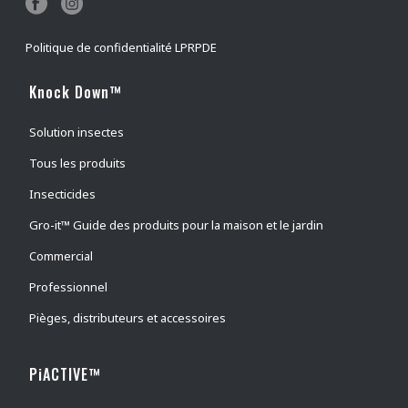
Puces du chien et du chat
(
4
)
Politique de confidentialité LPRPDE
Mouches faciales
(
0
)
Mouches des cornes
(
1
)
Knock Down™
Taons
(
0
)
Solution insectes
Mouches domestiques
(
3
)
Tous les produits
Papillons nocturnes
(
0
)
Insecticides
Lépisme argenté
(
5
)
Gro-it™ Guide des produits pour la maison et le jardin
Araignées
(
1
)
Commercial
Mouche piquante des étables
(
3
)
guêpes
(
1
)
Professionnel
électrocuteur d'insectes
(
0
)
Pièges, distributeurs et accessoires
intérieur
(
0
)
PiACTIVE™
outdoor
(
0
)
tétranyque à deux points
(
1
)