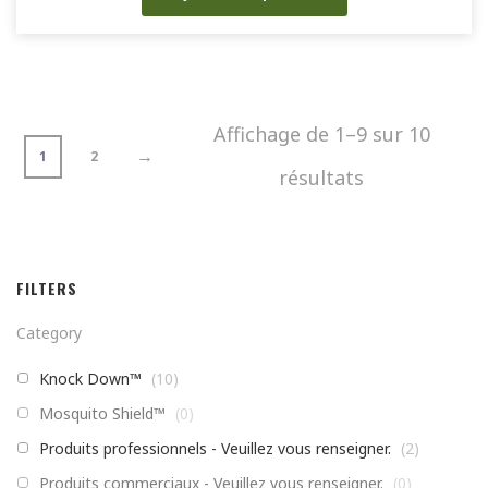
Affichage de 1–9 sur 10
→
1
2
résultats
FILTERS
Category
Knock Down™
(
10
)
Mosquito Shield™
(
0
)
Produits professionnels - Veuillez vous renseigner.
(
2
)
Produits commerciaux - Veuillez vous renseigner.
(
0
)