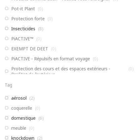
Pot-it Plant
(
0
)
Protection forte
(
0
)
Insecticides
(
8
)
PiACTIVE™
(
0
)
EXEMPT DE DEET
(
0
)
PiACTIVE - Répulsifs en format voyage
(
0
)
Protection des cours et des espaces extérieurs -
(
0
)
Profitez de l'extérieur
Non classé
(
0
)
Tag
Enfants, Famille, Formules actives
(
0
)
aérosol
(
2
)
Pièges, distributeurs et accessoires
(
0
)
coquerelle
(
0
)
Ahhh!™ Bite Relief™
(
0
)
domestique
(
6
)
AHHH!™
(
0
)
meuble
(
0
)
Insecticides
(
0
)
knockdown
(
2
)