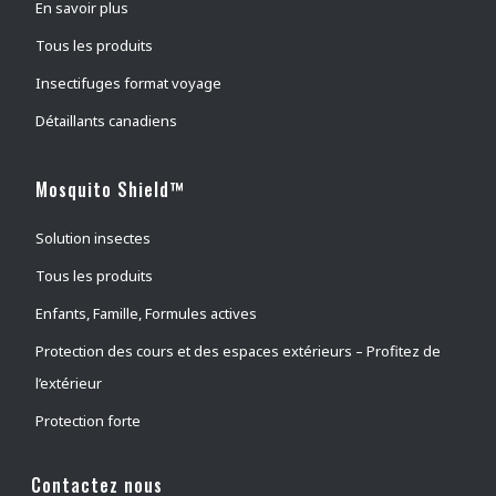
En savoir plus
Aleurodes adultes
(
1
)
Tous les produits
Pucerons
(
2
)
Insectifuges format voyage
Punaises de lit
(
10
)
Détaillants canadiens
Brûlots
(
3
)
Arpenteuse d'automne
(
0
)
Mosquito Shield™
Puces du chat
(
0
)
Solution insectes
Chenilles
(
5
)
Tous les produits
Noctuelles des arbres fruitiers
(
0
)
Puces du chien
(
0
)
Enfants, Famille, Formules actives
Puces
(
7
)
Protection des cours et des espaces extérieurs – Profitez de
Flying Moths
(
1
)
l’extérieur
Tisseuses des jardins
(
0
)
Protection forte
Frelons
(
1
)
Contactez nous
Scarabées japonais
(
0
)