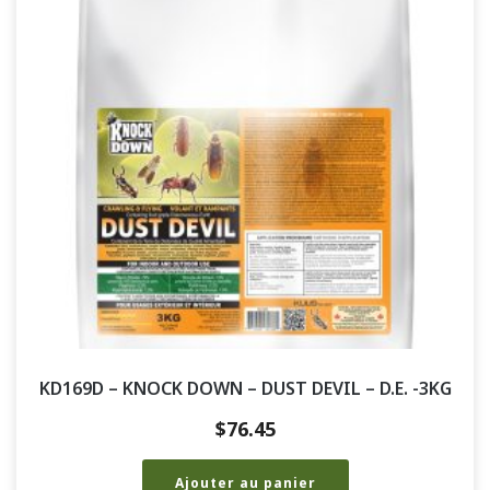
KD169D – KNOCK DOWN – DUST DEVIL – D.E. -3KG
$
76.45
Ajouter au panier