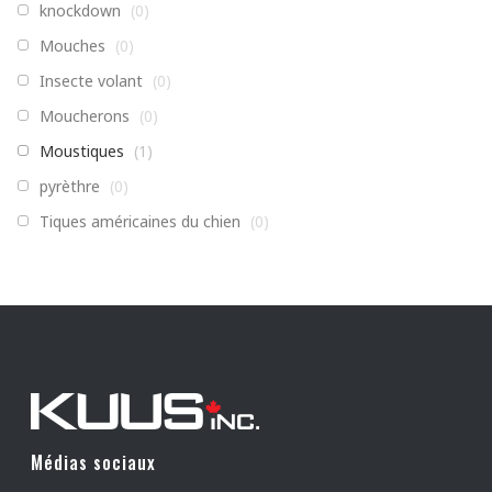
knockdown
(
0
)
GRO-iT
(
0
)
Mouches
(
0
)
Insecte volant
(
0
)
Moucherons
(
0
)
Moustiques
(
1
)
pyrèthre
(
0
)
Tiques américaines du chien
(
0
)
Fourmis
(
1
)
Punaises des lits
(
0
)
Tiques sanguines
(
0
)
Anthrènes des tapis
(
0
)
Mille-pattes
(
0
)
Coquerelles
(
1
)
Médias sociaux
grillons
(
1
)