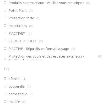
Produits commerciaux - Veuillez vous renseigner.
(
0
)
Pot-it Plant
(
0
)
Protection forte
(
0
)
Insecticides
(
0
)
PiACTIVE™
(
0
)
EXEMPT DE DEET
(
0
)
PiACTIVE - Répulsifs en format voyage
(
0
)
Protection des cours et des espaces extérieurs -
(
0
)
Profitez de l'extérieur
Non classé
(
0
)
Tag
Enfants, Famille, Formules actives
(
0
)
aérosol
(
1
)
Pièges, distributeurs et accessoires
(
0
)
coquerelle
(
0
)
Ahhh!™ Bite Relief™
(
0
)
domestique
(
0
)
AHHH!™
(
0
)
meuble
(
0
)
Insecticides
(
0
)