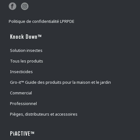
Mouches à chevreuil
(
1
)
Puces du chien et du chat
(
0
)
Politique de confidentialité LPRPDE
Mouches faciales
(
1
)
Mouches des cornes
(
1
)
Knock Down™
Taons
(
1
)
Solution insectes
Mouches domestiques
(
1
)
Tous les produits
Papillons nocturnes
(
0
)
Insecticides
Lépisme argenté
(
0
)
Gro-it™ Guide des produits pour la maison et le jardin
Araignées
(
1
)
Commercial
Mouche piquante des étables
(
1
)
guêpes
(
1
)
Professionnel
électrocuteur d'insectes
(
0
)
Pièges, distributeurs et accessoires
intérieur
(
0
)
PiACTIVE™
outdoor
(
0
)