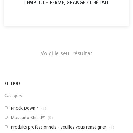
L’EMPLOI – FERME, GRANGE ET BÉTAIL
Voici le seul résultat
FILTERS
Category
Knock Down™
(
1
)
Mosquito Shield™
(
0
)
Produits professionnels - Veuillez vous renseigner.
(
1
)