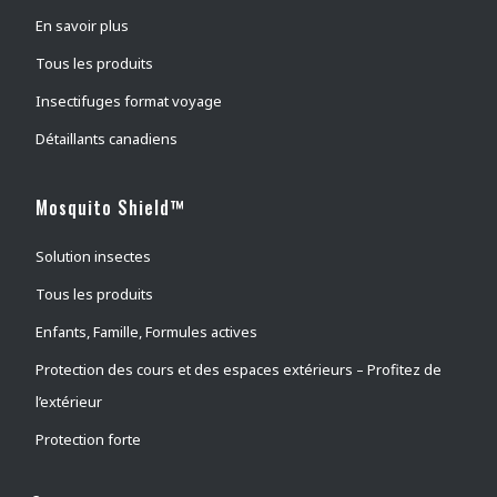
tétranyque à deux points
(
0
)
En savoir plus
Aleurodes adultes
(
0
)
Tous les produits
Pucerons
(
0
)
Insectifuges format voyage
Punaises de lit
(
0
)
Détaillants canadiens
Brûlots
(
0
)
Arpenteuse d'automne
(
0
)
Mosquito Shield™
Puces du chat
(
0
)
Solution insectes
Chenilles
(
0
)
Tous les produits
Noctuelles des arbres fruitiers
(
0
)
Puces du chien
(
0
)
Enfants, Famille, Formules actives
Puces
(
0
)
Protection des cours et des espaces extérieurs – Profitez de
Flying Moths
(
0
)
l’extérieur
Tisseuses des jardins
(
0
)
Protection forte
Frelons
(
1
)