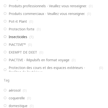
Produits professionnels - Veuillez vous renseigner.
(
0
)
Produits commerciaux - Veuillez vous renseigner.
(
0
)
Pot-it Plant
(
0
)
Protection forte
(
0
)
Insecticides
(
1
)
PiACTIVE™
(
0
)
EXEMPT DE DEET
(
0
)
PiACTIVE - Répulsifs en format voyage
(
0
)
Protection des cours et des espaces extérieurs -
(
0
)
Profitez de l'extérieur
Non classé
(
0
)
Tag
Enfants, Famille, Formules actives
(
0
)
aérosol
(
0
)
Pièges, distributeurs et accessoires
(
0
)
coquerelle
(
0
)
Ahhh!™ Bite Relief™
(
0
)
domestique
(
0
)