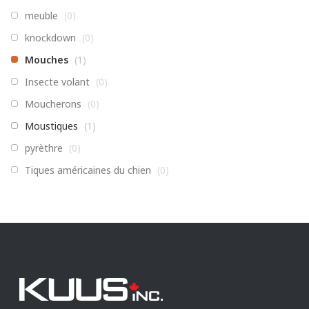
AHHH!™
(
0
)
meuble
(
0
)
Insecticides
(
0
)
knockdown
(
0
)
GRO-iT
(
0
)
Mouches
(
1
)
Insecte volant
(
0
)
Moucherons
(
0
)
Moustiques
(
1
)
pyrèthre
(
0
)
Tiques américaines du chien
(
0
)
Fourmis
(
1
)
Punaises des lits
(
0
)
Tiques sanguines
(
1
)
Anthrènes des tapis
(
1
)
Mille-pattes
(
1
)
Coquerelles
(
1
)