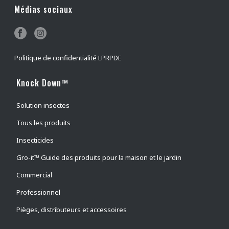
Médias sociaux
grillons
(
1
)
Mouches à chevreuil
(
0
)
Puces du chien et du chat
(
0
)
Politique de confidentialité LPRPDE
Mouches faciales
(
0
)
Mouches des cornes
(
0
)
Knock Down™
Taons
(
0
)
Solution insectes
Mouches domestiques
(
0
)
Tous les produits
Papillons nocturnes
(
0
)
Insecticides
Lépisme argenté
(
1
)
Gro-it™ Guide des produits pour la maison et le jardin
Araignées
(
1
)
Commercial
Mouche piquante des étables
(
0
)
guêpes
(
1
)
Professionnel
électrocuteur d'insectes
(
0
)
Pièges, distributeurs et accessoires
intérieur
(
0
)