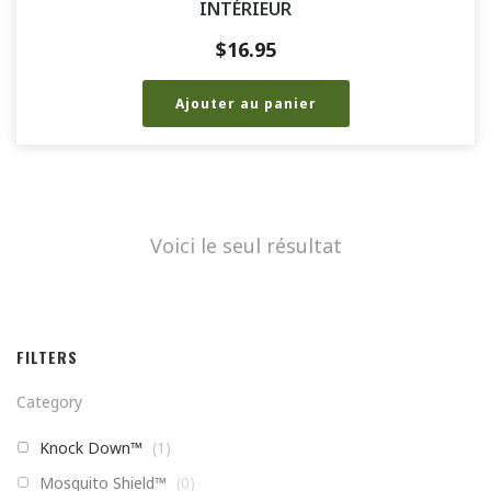
INTÉRIEUR
$
16.95
Ajouter au panier
Voici le seul résultat
FILTERS
Category
Knock Down™
(
1
)
Mosquito Shield™
(
0
)