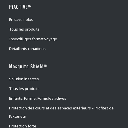
PiACTIVE™
outdoor
(
0
)
tétranyque à deux points
(
1
)
En savoir plus
Aleurodes adultes
(
1
)
Tous les produits
Pucerons
(
1
)
Insectifuges format voyage
Punaises de lit
(
1
)
Détaillants canadiens
Brûlots
(
1
)
Arpenteuse d'automne
(
0
)
Mosquito Shield™
Puces du chat
(
0
)
Solution insectes
Chenilles
(
0
)
Tous les produits
Noctuelles des arbres fruitiers
(
0
)
Puces du chien
(
0
)
Enfants, Famille, Formules actives
Puces
(
1
)
Protection des cours et des espaces extérieurs – Profitez de
Flying Moths
(
1
)
l’extérieur
Tisseuses des jardins
(
0
)
Protection forte