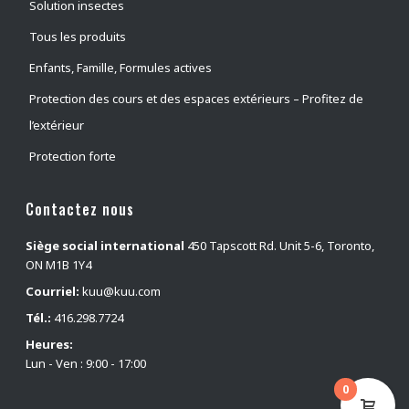
Solution insectes
Chenilles
(
0
)
Tous les produits
Noctuelles des arbres fruitiers
(
0
)
Puces du chien
(
0
)
Enfants, Famille, Formules actives
Puces
(
0
)
Protection des cours et des espaces extérieurs – Profitez de
Flying Moths
(
0
)
l’extérieur
Tisseuses des jardins
(
0
)
Protection forte
Frelons
(
0
)
Contactez nous
Scarabées japonais
(
0
)
tigres
(
0
)
Siège social international
450 Tapscott Rd. Unit 5-6, Toronto,
ON M1B 1Y4
Cicadelles
(
0
)
Courriel:
kuu@kuu.com
cochenilles
(
0
)
Tél.:
416.298.7724
coccinelle mexicaine des haricots
(
0
)
Heures:
Soft Brown Scale
(
0
)
Lun - Ven : 9:00 - 17:00
Tétraniques à deux points
(
0
)
0