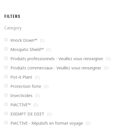
FILTERS
Category
Knock Down™
(
0
)
Mosquito Shield™
(
0
)
Produits professionnels - Veuillez vous renseigner.
(
0
)
Produits commerciaux - Veuillez vous renseigner.
(
0
)
Pot-it Plant
(
0
)
Protection forte
(
0
)
Insecticides
(
0
)
PiACTIVE™
(
0
)
EXEMPT DE DEET
(
0
)
PiACTIVE - Répulsifs en format voyage
(
0
)