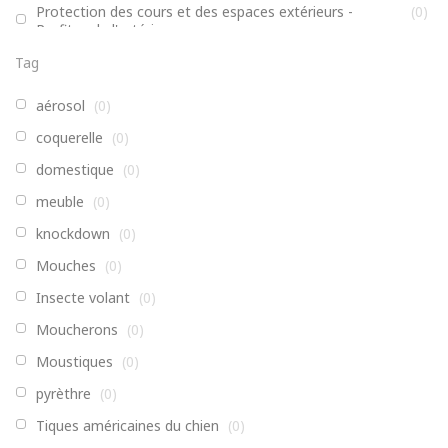
Protection des cours et des espaces extérieurs -
(
0
)
Profitez de l'extérieur
Non classé
(
0
)
Tag
Enfants, Famille, Formules actives
(
0
)
aérosol
(
0
)
Pièges, distributeurs et accessoires
(
0
)
coquerelle
(
0
)
Ahhh!™ Bite Relief™
(
0
)
domestique
(
0
)
AHHH!™
(
0
)
meuble
(
0
)
Insecticides
(
0
)
knockdown
(
0
)
GRO-iT
(
0
)
Mouches
(
0
)
Insecte volant
(
0
)
Moucherons
(
0
)
Moustiques
(
0
)
pyrèthre
(
0
)
Tiques américaines du chien
(
0
)