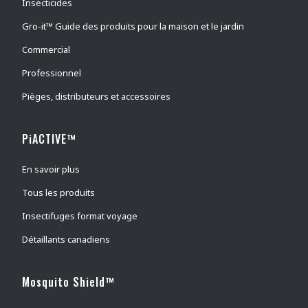
Insecticides
Lépisme argenté
(
0
)
Gro-it™ Guide des produits pour la maison et le jardin
Araignées
(
0
)
Commercial
Mouche piquante des étables
(
0
)
guêpes
(
0
)
Professionnel
électrocuteur d'insectes
(
0
)
Pièges, distributeurs et accessoires
intérieur
(
0
)
PiACTIVE™
outdoor
(
0
)
tétranyque à deux points
(
0
)
En savoir plus
Aleurodes adultes
(
0
)
Tous les produits
Pucerons
(
0
)
Insectifuges format voyage
Punaises de lit
(
0
)
Détaillants canadiens
Brûlots
(
0
)
Arpenteuse d'automne
(
0
)
Mosquito Shield™
Puces du chat
(
0
)