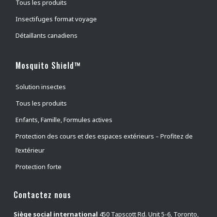
Tous les produits
Pucerons
(
0
)
Insectifuges format voyage
Punaises de lit
(
0
)
Détaillants canadiens
Brûlots
(
0
)
Arpenteuse d'automne
(
0
)
Mosquito Shield™
Puces du chat
(
0
)
Solution insectes
Chenilles
(
0
)
Tous les produits
Noctuelles des arbres fruitiers
(
0
)
Puces du chien
(
0
)
Enfants, Famille, Formules actives
Puces
(
0
)
Protection des cours et des espaces extérieurs – Profitez de
Flying Moths
(
0
)
l’extérieur
Tisseuses des jardins
(
0
)
Protection forte
Frelons
(
0
)
Contactez nous
Scarabées japonais
(
0
)
tigres
(
0
)
Siège social international
450 Tapscott Rd. Unit 5-6, Toronto,