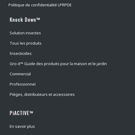
Politique de confidentialité LPRPDE
Mouches faciales
(
0
)
Mouches des cornes
(
0
)
Knock Down™
Taons
(
0
)
Solution insectes
Mouches domestiques
(
0
)
Tous les produits
Papillons nocturnes
(
0
)
Insecticides
Lépisme argenté
(
0
)
Gro-it™ Guide des produits pour la maison et le jardin
Araignées
(
0
)
Commercial
Mouche piquante des étables
(
0
)
guêpes
(
0
)
Professionnel
électrocuteur d'insectes
(
0
)
Pièges, distributeurs et accessoires
intérieur
(
0
)
PiACTIVE™
outdoor
(
0
)
tétranyque à deux points
(
0
)
En savoir plus
Aleurodes adultes
(
0
)