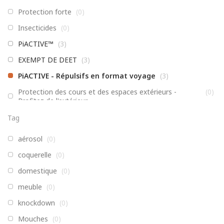
Protection forte
(
0
)
Insecticides
(
0
)
PiACTIVE™
(
3
)
EXEMPT DE DEET
(
3
)
PiACTIVE - Répulsifs en format voyage
(
3
)
Protection des cours et des espaces extérieurs -
(
0
)
Profitez de l'extérieur
Non classé
(
0
)
Tag
Enfants, Famille, Formules actives
(
0
)
aérosol
(
0
)
Pièges, distributeurs et accessoires
(
0
)
coquerelle
(
0
)
Ahhh!™ Bite Relief™
(
0
)
domestique
(
0
)
AHHH!™
(
0
)
meuble
(
0
)
Insecticides
(
0
)
knockdown
(
0
)
GRO-iT
(
0
)
Mouches
(
0
)