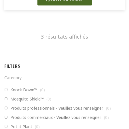
3 résultats affichés
FILTERS
Category
Knock Down™
(
0
)
Mosquito Shield™
(
0
)
Produits professionnels - Veuillez vous renseigner.
(
0
)
Produits commerciaux - Veuillez vous renseigner.
(
0
)
Pot-it Plant
(
0
)