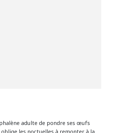
 phalène adulte de pondre ses œufs
i oblige les noctuelles à remonter à la