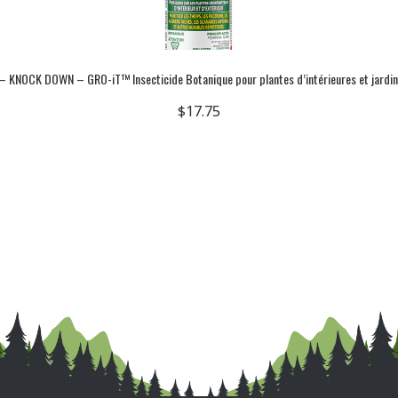
 KNOCK DOWN – GRO-iT™ Insecticide Botanique pour plantes d’intérieures et jardi
KD118D – KNOCK DOWN – MAISON et JARDIN INTÉRIEUR
$
$
16.95
17.75
BUY NOW
BUY NOW