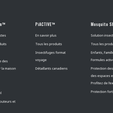
wn™
PiACTIVE™
Mosquito S
ctes
En savoir plus
Solution insec
duits
Tous les produits
Tous les produ
Insectifuges format
Enfants, Famill
voyage
Formules acti
e des
r la maison
Détaillants canadiens
Protection des
des espaces e
Profitez de l’e
Protection for
l
ibuteurs et