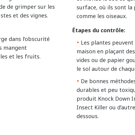
ude de grimper sur les
surface, où ils sont la
stes et des vignes.
comme les oiseaux.
Étapes du contrôle:
rge dans l’obscurité
Les plantes peuvent 
ves mangent
maison en plaçant des 
es et les fruits.
vides ou de papier go
le sol autour de chaqu
De bonnes méthodes d
durables et peu toxiq
produit Knock Down In
Insect Killer ou d’au
dessous.