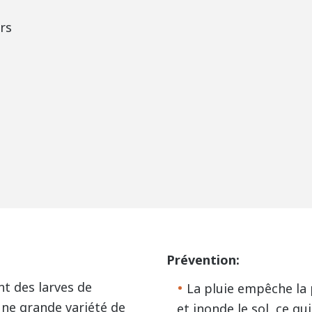
ers
Prévention:
nt des larves de
La pluie empêche la
une grande variété de
et inonde le sol, ce qu