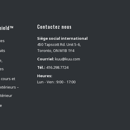
Contactez nous
hield™
Siège social international
tes
450 Tapscott Rd. Unit 5-6,
its
Toronto, ON M1B 1Y4
Courriel:
kuu@kuu.com
e,
Tél.:
416.298.7724
ves
Heures:
 cours et
Lun - Ven : 9:00 - 17:00
xtérieurs –
xtérieur
te