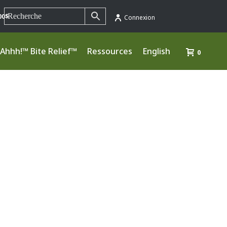
00$
Connexion
Ahhh!™ Bite Relief™
Ressources
English
0